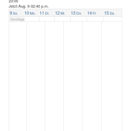
23:00
Jetzt:Aug. 9 02:40 p.m.
9
10
11
12
13
14
15
So.
Mo.
Di.
Mi.
Do.
Fr.
Sa.
Ganztägig