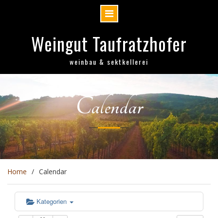
Skip
Weingut Taufratzhofer
to
content
weinbau & sektkellerei
Calendar
Home
Calendar
Kategorien