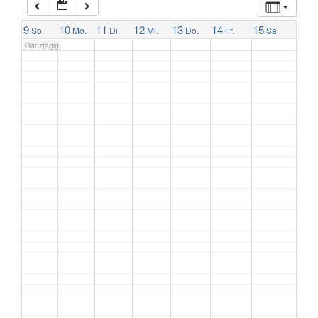
7:00
9
10
11
12
13
14
15
So.
Mo.
Di.
Mi.
Do.
Fr.
Sa.
Ganztägig