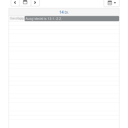
7:00
14
Di.
Ganztägig
Ausg’steckt is 13.1.-2.2.