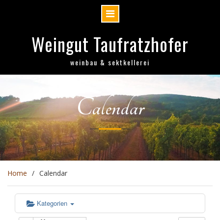
Skip
Weingut Taufratzhofer
to
content
weinbau & sektkellerei
Calendar
Home
Calendar
Kategorien