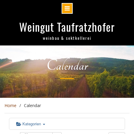
Skip
Weingut Taufratzhofer
to
content
weinbau & sektkellerei
Calendar
Home
Calendar
Kategorien